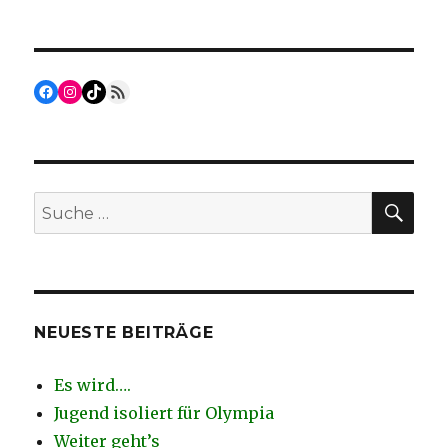
Wohin
o
e
n
mit
o
r
den
k
Booten
während
Facebook
Instagram
TikTok
RSS Feed
der
Bauphase?
SU
Suche
nach:
NEUESTE BEITRÄGE
Es wird….
Jugend isoliert für Olympia
Weiter geht’s