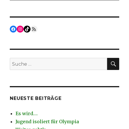
Facebook
Instagram
TikTok
RSS Feed
SU
Suche
nach:
NEUESTE BEITRÄGE
Es wird….
Jugend isoliert für Olympia