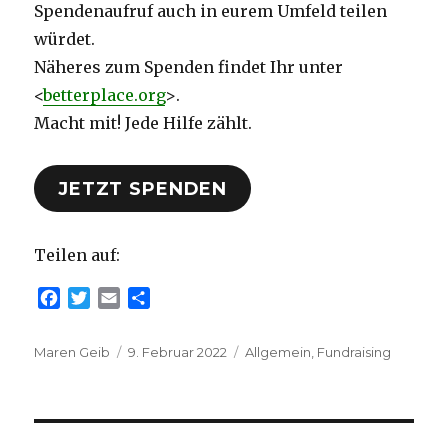
Spendenaufruf auch in eurem Umfeld teilen
würdet.
Näheres zum Spenden findet Ihr unter
<
betterplace.org
>.
Macht mit! Jede Hilfe zählt.
JETZT SPENDEN
Teilen auf:
F
T
E
T
a
w
m
e
c
i
a
i
Autor
Veröffentlicht
Kategorien
Maren Geib
9. Februar 2022
Allgemein
,
Fundraising
e
t
i
l
am
b
t
l
e
o
e
n
o
r