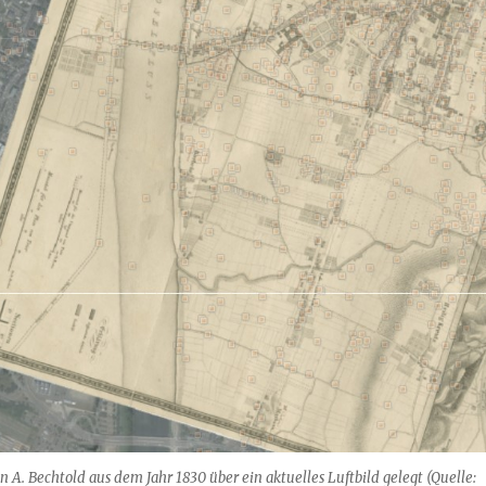
 A. Bechtold aus dem Jahr 1830 über ein aktuelles Luftbild gelegt (Quelle: