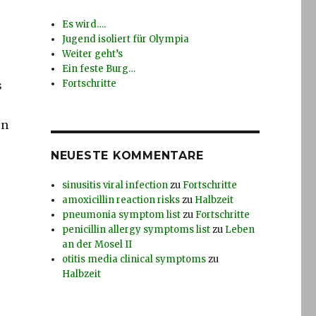
Es wird….
Jugend isoliert für Olympia
Weiter geht’s
,
Ein feste Burg…
Fortschritte
s
en
NEUESTE KOMMENTARE
sinusitis viral infection
zu
Fortschritte
amoxicillin reaction risks
zu
Halbzeit
pneumonia symptom list
zu
Fortschritte
penicillin allergy symptoms list
zu
Leben
an der Mosel II
otitis media clinical symptoms
zu
Halbzeit