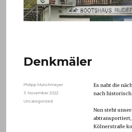
Denkmäler
Autor
Philipp Münchmeyer
Es naht die näc
Veröffentlicht
3. November 2022
nach historisch
am
Kategorien
Uncategorized
Nun steht unser
abtransportiert
Kölnerstraße k