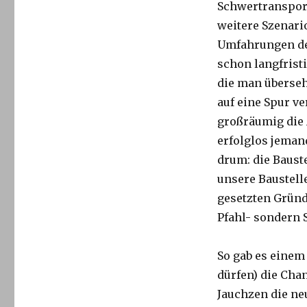
Schwertransport
weitere Szenario
Umfahrungen der
schon langfrist
die man überseh
auf eine Spur 
großräumig die 
erfolglos jemand
drum: die Baust
unsere Baustelle
gesetzten Gründ
Pfahl- sondern 
So gab es einem
dürfen) die Cha
Jauchzen die ne