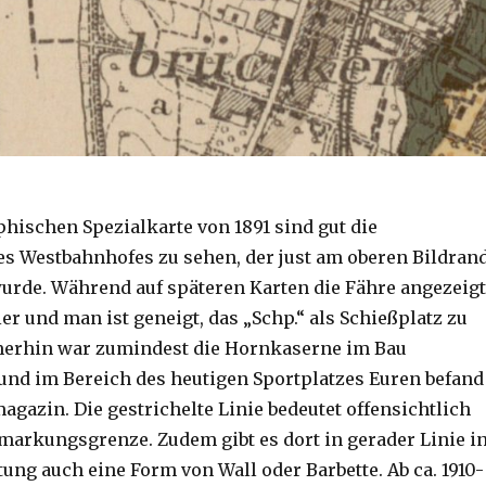
phischen Spezialkarte von 1891 sind gut die
es Westbahnhofes zu sehen, der just am oberen Bildran
urde. Während auf späteren Karten die Fähre angezeigt
hier und man ist geneigt, das „Schp.“ als Schießplatz zu
merhin war zumindest die Hornkaserne im Bau
 und im Bereich des heutigen Sportplatzes Euren befand
agazin. Die gestrichelte Linie bedeutet offensichtlich
emarkungsgrenze. Zudem gibt es dort in gerader Linie i
ung auch eine Form von Wall oder Barbette. Ab ca. 1910-